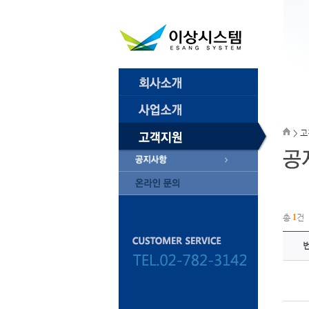
> 
총
1
건