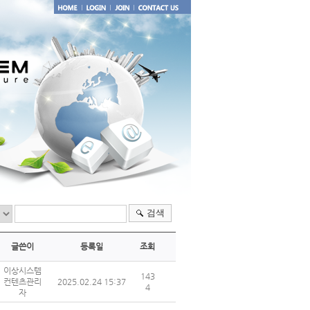
검색
글쓴이
등록일
조회
이상시스템
143
컨텐츠관리
2025.02.24 15:37
4
자